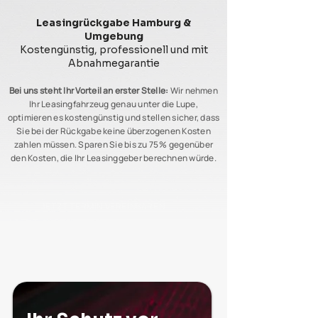
Leasingrückgabe Hamburg &
Umgebung
Kostengünstig, professionell und mit
Abnahmegarantie
Bei uns steht Ihr Vorteil an erster Stelle:
Wir nehmen
Ihr Leasingfahrzeug genau unter die Lupe,
optimieren es kostengünstig und stellen sicher, dass
Sie bei der Rückgabe keine überzogenen Kosten
zahlen müssen. Sparen Sie bis zu 75 % gegenüber
den Kosten, die Ihr Leasinggeber berechnen würde.
JETZT TERMIN VEREINBAREN