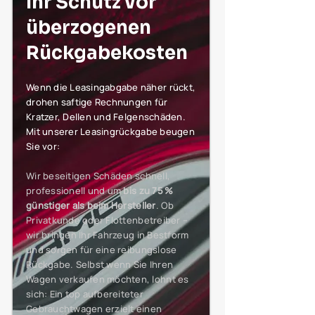
Ihr Schutz vor
überzogenen
Rückgabekosten
Wenn die Leasingabgabe näher rückt,
drohen saftige Rechnungen für
Kratzer, Dellen und Felgenschäden.
Mit unserer Leasingrückgabe beugen
Sie vor:
Wir beseitigen Schäden schnell,
professionell und um
bis zu 75 %
günstiger als beim Hersteller
. Ob
Privatkunde oder Flottenbetreiber –
wir bringen Ihr Fahrzeug in Bestform
und sorgen für eine reibungslose
Rückgabe. Selbst wenn Sie Ihren
Wagen verkaufen möchten, lohnt es
sich: Ein top aufbereiteter
Gebrauchtwagen erzielt einen