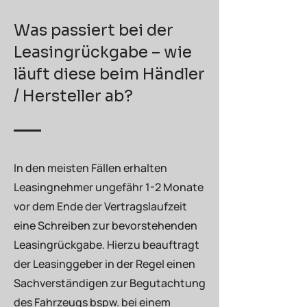
unterstützen wir Sie auch bei der
Klärung strittiger Punkte.
Was passiert bei der
Leasingrückgabe – wie
läuft diese beim Händler
/ Hersteller ab?
In den meisten Fällen erhalten
Leasingnehmer ungefähr 1-2 Monate
vor dem Ende der Vertragslaufzeit
eine Schreiben zur bevorstehenden
Leasingrückgabe. Hierzu beauftragt
der Leasinggeber in der Regel einen
Sachverständigen zur Begutachtung
des Fahrzeugs bspw. bei einem