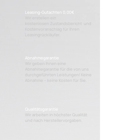
Leasing-Gutachten 0,00€
Wir erstellen ein
kostenlosen Zustandsbericht und
Kostenvoranschlag für Ihren
Leasingrückläufer.​
Abnahmegarantie
Wir geben Ihnen eine
Abnahmegarantie für die von uns
durchgeführten Leistungen! Keine
Abnahme – keine Kosten für Sie.
Qualitätsgarantie
Wir arbeiten in höchster Qualität
und nach Herstellervorgaben.