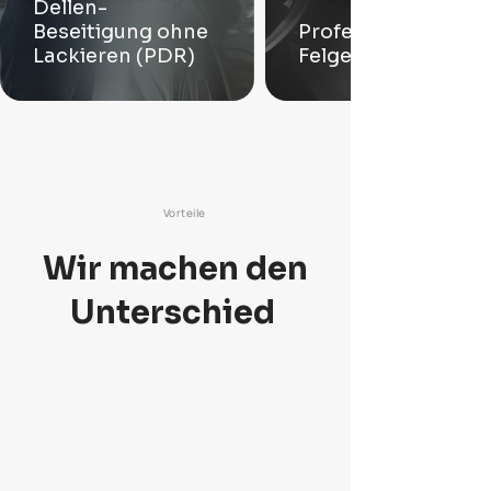
Dellen-
Beseitigung ohne
Professionelle
Lackieren (PDR)
Felgenreparaturen
Vorteile
Wir machen den
Unterschied